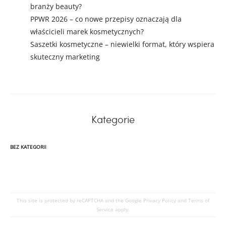
branży beauty?
PPWR 2026 – co nowe przepisy oznaczają dla
właścicieli marek kosmetycznych?
Saszetki kosmetyczne – niewielki format, który wspiera
skuteczny marketing
Kategorie
BEZ KATEGORII
This site is protected by reCAPTCHA and the Google
Privacy Policy
and
Terms of
Service
apply.