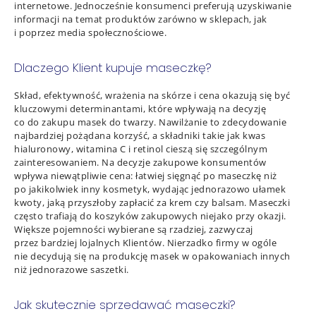
internetowe. Jednocześnie konsumenci preferują uzyskiwanie
informacji na temat produktów zarówno w sklepach, jak
i poprzez media społecznościowe.
Dlaczego Klient kupuje maseczkę?
Skład, efektywność, wrażenia na skórze i cena okazują się być
kluczowymi determinantami, które wpływają na decyzję
co do zakupu masek do twarzy. Nawilżanie to zdecydowanie
najbardziej pożądana korzyść, a składniki takie jak kwas
hialuronowy, witamina C i retinol cieszą się szczególnym
zainteresowaniem. Na decyzje zakupowe konsumentów
wpływa niewątpliwie cena: łatwiej sięgnąć po maseczkę niż
po jakikolwiek inny kosmetyk, wydając jednorazowo ułamek
kwoty, jaką przyszłoby zapłacić za krem czy balsam. Maseczki
często trafiają do koszyków zakupowych niejako przy okazji.
Większe pojemności wybierane są rzadziej, zazwyczaj
przez bardziej lojalnych Klientów. Nierzadko firmy w ogóle
nie decydują się na produkcję masek w opakowaniach innych
niż jednorazowe saszetki.
Jak skutecznie sprzedawać maseczki?