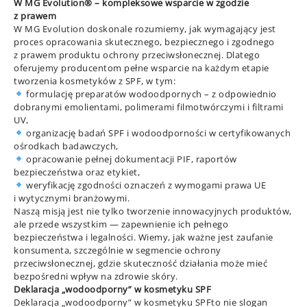
W MG Evolution® – kompleksowe wsparcie w zgodzie
z prawem
W MG Evolution doskonale rozumiemy, jak wymagający jest
proces opracowania skutecznego, bezpiecznego i zgodnego
z prawem produktu ochrony przeciwsłonecznej. Dlatego
oferujemy producentom pełne wsparcie na każdym etapie
tworzenia kosmetyków z SPF, w tym:
formulację preparatów wodoodpornych – z odpowiednio
dobranymi emolientami, polimerami filmotwórczymi i filtrami
UV,
organizację badań SPF i wodoodporności w certyfikowanych
ośrodkach badawczych,
opracowanie pełnej dokumentacji PIF, raportów
bezpieczeństwa oraz etykiet,
weryfikację zgodności oznaczeń z wymogami prawa UE
i wytycznymi branżowymi.
Naszą misją jest nie tylko tworzenie innowacyjnych produktów,
ale przede wszystkim — zapewnienie ich pełnego
bezpieczeństwa i legalności. Wiemy, jak ważne jest zaufanie
konsumenta, szczególnie w segmencie ochrony
przeciwsłonecznej, gdzie skuteczność działania może mieć
bezpośredni wpływ na zdrowie skóry.
Deklaracja „wodoodporny” w kosmetyku SPF
Deklaracja „wodoodporny” w kosmetyku SPFto nie slogan