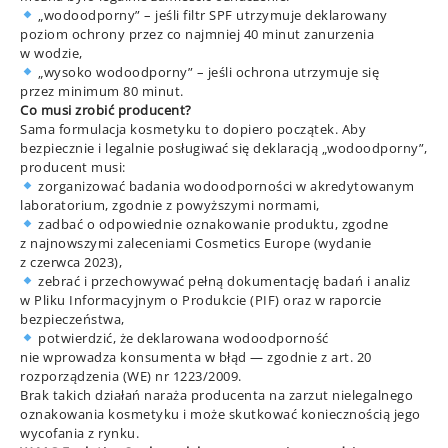
„wodoodporny” – jeśli filtr SPF utrzymuje deklarowany
poziom ochrony przez co najmniej 40 minut zanurzenia
w wodzie,
„wysoko wodoodporny” – jeśli ochrona utrzymuje się
przez minimum 80 minut.
Co musi zrobić producent?
Sama formulacja kosmetyku to dopiero początek. Aby
bezpiecznie i legalnie posługiwać się deklaracją „wodoodporny”,
producent musi:
zorganizować badania wodoodporności w akredytowanym
laboratorium, zgodnie z powyższymi normami,
zadbać o odpowiednie oznakowanie produktu, zgodne
z najnowszymi zaleceniami Cosmetics Europe (wydanie
z czerwca 2023),
zebrać i przechowywać pełną dokumentację badań i analiz
w Pliku Informacyjnym o Produkcie (PIF) oraz w raporcie
bezpieczeństwa,
potwierdzić, że deklarowana wodoodporność
nie wprowadza konsumenta w błąd — zgodnie z art. 20
rozporządzenia (WE) nr 1223/2009.
Brak takich działań naraża producenta na zarzut nielegalnego
oznakowania kosmetyku i może skutkować koniecznością jego
wycofania z rynku.