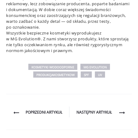
reklamowy, lecz zobowiązanie producenta, poparte badaniami
i dokumentacją. W dobie coraz większej świadomości
konsumenckiej oraz zaostrzających się regulacji branżowych,
warto zadbać o każdy detal — od składu, przez testy,
po oznakowanie.
Wszystkie bezpieczne kosmetyki wyprodukujesz
w MG Evolution®. Z nami stworzysz produkty, które sprostają
nie tylko oczekiwaniom rynku, ale również rygorystycznym
normom jakościowym i prawnym.
KOSMETYKI WODOODPORNE
MG EVOLUTION
PRODUKCJAKOSMETYKOW
SPF
UV
Nawigacja
POPRZEDNI ARTYKUŁ
NASTĘPNY ARTYKUŁ
wpisu