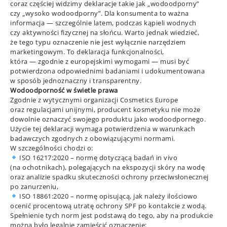
coraz częściej widzimy deklaracje takie jak „wodoodporny”
czy „wysoko wodoodporny”. Dla konsumenta to ważna
informacja — szczególnie latem, podczas kąpieli wodnych
czy aktywności fizycznej na słońcu. Warto jednak wiedzieć,
że tego typu oznaczenie nie jest wyłącznie narzędziem
marketingowym. To deklaracja funkcjonalności,
która — zgodnie z europejskimi wymogami — musi być
potwierdzona odpowiednimi badaniami i udokumentowana
w sposób jednoznaczny i transparentny.
Wodoodporność w świetle prawa
Zgodnie z wytycznymi organizacji Cosmetics Europe
oraz regulacjami unijnymi, producent kosmetyku nie może
dowolnie oznaczyć swojego produktu jako wodoodpornego.
Użycie tej deklaracji wymaga potwierdzenia w warunkach
badawczych zgodnych z obowiązującymi normami.
W szczególności chodzi o:
ISO 16217:2020 – normę dotyczącą badań in vivo
(na ochotnikach), polegających na ekspozycji skóry na wodę
oraz analizie spadku skuteczności ochrony przeciwsłonecznej
po zanurzeniu,
ISO 18861:2020 – normę opisującą, jak należy ilościowo
ocenić procentową utratę ochrony SPF po kontakcie z wodą.
Spełnienie tych norm jest podstawą do tego, aby na produkcie
można było legalnie zamieścić oznaczenie: