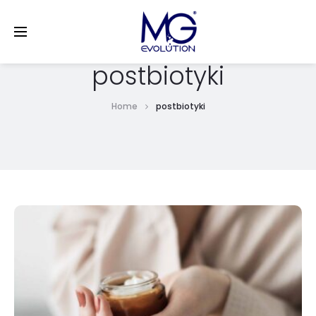
LinkedIn
postbiotyki
Home
postbiotyki