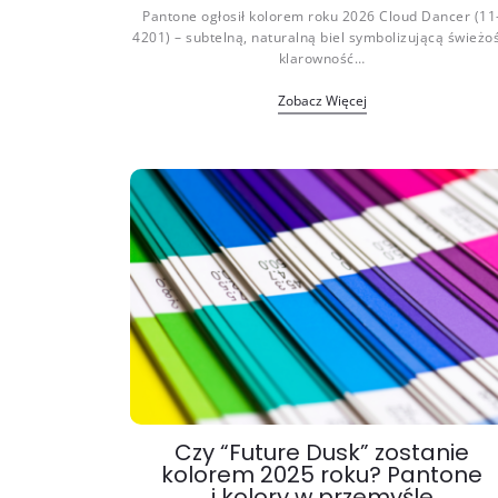
Pantone ogłosił kolorem roku 2026 Cloud Dancer (11
4201) – subtelną, naturalną biel symbolizującą świeżoś
klarowność…
Zobacz Więcej
Czy “Future Dusk” zostanie
kolorem 2025 roku? Pantone
i kolory w przemyśle