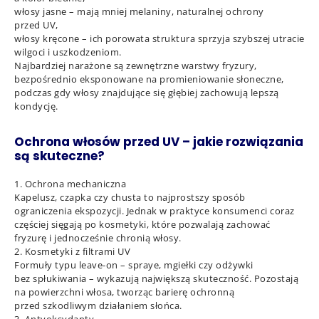
włosy jasne – mają mniej melaniny, naturalnej ochrony
przed UV,
włosy kręcone – ich porowata struktura sprzyja szybszej utracie
wilgoci i uszkodzeniom.
Najbardziej narażone są zewnętrzne warstwy fryzury,
bezpośrednio eksponowane na promieniowanie słoneczne,
podczas gdy włosy znajdujące się głębiej zachowują lepszą
kondycję.
Ochrona włosów przed UV – jakie rozwiązania
są skuteczne?
1. Ochrona mechaniczna
Kapelusz, czapka czy chusta to najprostszy sposób
ograniczenia ekspozycji. Jednak w praktyce konsumenci coraz
częściej sięgają po kosmetyki, które pozwalają zachować
fryzurę i jednocześnie chronią włosy.
2. Kosmetyki z filtrami UV
Formuły typu leave-on – spraye, mgiełki czy odżywki
bez spłukiwania – wykazują największą skuteczność. Pozostają
na powierzchni włosa, tworząc barierę ochronną
przed szkodliwym działaniem słońca.