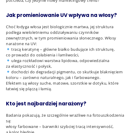
potrzeba, czy jedynie nowy marketingowy trend?
Jak promieniowanie UV wpływa na włosy?
Choć łodyga włosa jest biologicznie martwa, jej struktura
podlega wieloletniemu oddziaływaniu czynników
zewnętrznych, w tym promieniowania słonecznego. Włosy
narażone na UV:
tracą keratynę – główne białko budujące ich strukturę,
co prowadzi do osłabienia i łamliwości,
ulega rozkładowi warstwa lipidowa, odpowiedzialna
za elastyczność i połysk,
dochodzi do degradacji pigmentu, co skutkuje blaknięciem
koloru – zarówno naturalnego, jak i farbowanego.
Efektem są włosy suche, matowe, szorstkie w dotyku, które
łatwiej się plączą i łamią.
Kto jest najbardziej narażony?
Badania pokazują, że szczególnie wrażliwe na fotouszkodzenia
są:
włosy farbowane – barwniki szybciej tracą intensywność,
a kolor blednie,