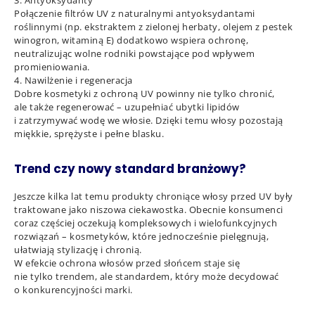
3. Antyoksydanty
Połączenie filtrów UV z naturalnymi antyoksydantami
roślinnymi (np. ekstraktem z zielonej herbaty, olejem z pestek
winogron, witaminą E) dodatkowo wspiera ochronę,
neutralizując wolne rodniki powstające pod wpływem
promieniowania.
4. Nawilżenie i regeneracja
Dobre kosmetyki z ochroną UV powinny nie tylko chronić,
ale także regenerować – uzupełniać ubytki lipidów
i zatrzymywać wodę we włosie. Dzięki temu włosy pozostają
miękkie, sprężyste i pełne blasku.
Trend czy nowy standard branżowy?
Jeszcze kilka lat temu produkty chroniące włosy przed UV były
traktowane jako niszowa ciekawostka. Obecnie konsumenci
coraz częściej oczekują kompleksowych i wielofunkcyjnych
rozwiązań – kosmetyków, które jednocześnie pielęgnują,
ułatwiają stylizację i chronią.
W efekcie ochrona włosów przed słońcem staje się
nie tylko trendem, ale standardem, który może decydować
o konkurencyjności marki.