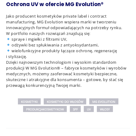
Ochrona UV w ofercie MG Evolution®
Jako producent kosmetyków private label i contract
manufacturing, MG Evolution wspiera marki w tworzeniu
innowacyjnych formuł odpowiadających na potrzeby rynku.
W portfolio naszych rozwiązań znajdują się:
spraye i mgiełki z filtrami UV,
odżywki bez spłukiwania z antyoksydantami,
wielofunkcyjne produkty łączące ochronę, regenerację
i stylizację.
Dzięki najnowszym technologiom i wysokim standardom
produkcji W MG Evolution® – fabryce kosmetyków i wyrobów
medycznych, możemy zaoferować kosmetyki bezpieczne,
skuteczne i atrakcyjne dla konsumenta – gotowe, by stać się
przewagą konkurencyjną Twojej marki.
KOSMETYKI
KOSMETYKI DO WŁOSÓW
MG EVOLUTION
PRODUKCJAKOSMETYKOW
SPF
UV
WŁOSY